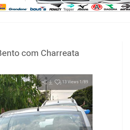
o Bento com Charreata
13
Views
1
/89
0