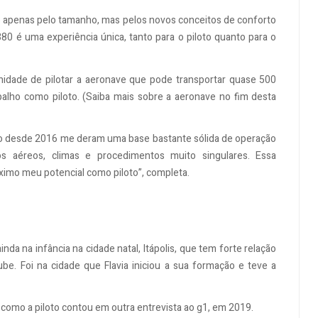
o apenas pelo tamanho, mas pelos novos conceitos de conforto
380 é uma experiência única, tanto para o piloto quanto para o
unidade de pilotar a aeronave que pode transportar quase 500
lho como piloto. (Saiba mais sobre a aeronave no fim desta
io desde 2016 me deram uma base bastante sólida de operação
s aéreos, climas e procedimentos muito singulares. Essa
ximo meu potencial como piloto”, completa.
nda na infância na cidade natal, Itápolis, que tem forte relação
be. Foi na cidade que Flavia iniciou a sua formação e teve a
como a piloto contou em outra entrevista ao g1, em 2019.