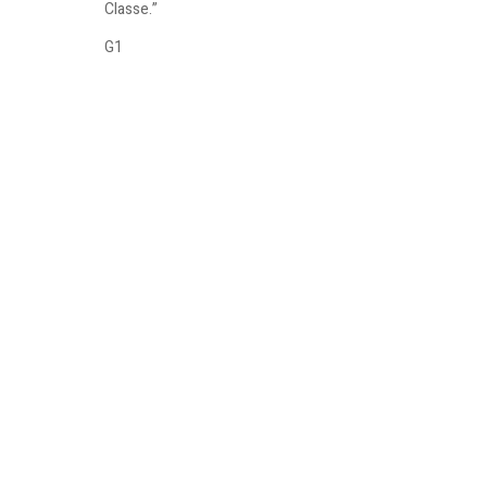
Classe.”
G1