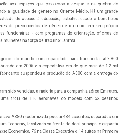
elação aos espaços que passamos a ocupar e na quebra de
ando a igualdade de gênero no Oriente Médio. Há um grande
aldade de acesso à educação, trabalho, saúde e benefícios
 livres de preconceitos de gênero e o grupo tem seu próprio
as funcionárias - com programas de orientação, oficinas de
 mulheres na força de trabalho”, afirma.
ageiros do mundo com capacidade para transportar até 800
abricado em 2005 e a expectativa era de que mais de 1,2 mil
 fabricante suspendeu a produção do A380 com a entrega do
am sido vendidas, a maioria para a companhia aérea Emirates,
 uma frota de 116 aeronaves do modelo com 52 destinos
eronave A380 modernizada possui 484 assentos, separados em
um Economy, localizada na frente do deck principal e disposta
sse Econômica, 76 na Classe Executiva e 14 suítes na Primeira