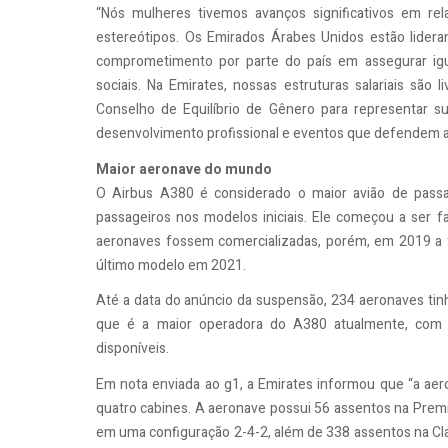
“Nós mulheres tivemos avanços significativos em r
estereótipos. Os Emirados Árabes Unidos estão lider
comprometimento por parte do país em assegurar igu
sociais. Na Emirates, nossas estruturas salariais são
Conselho de Equilíbrio de Gênero para representar su
desenvolvimento profissional e eventos que defendem as
Maior aeronave do mundo
O Airbus A380 é considerado o maior avião de pass
passageiros nos modelos iniciais. Ele começou a ser f
aeronaves fossem comercializadas, porém, em 2019 a
último modelo em 2021.
Até a data do anúncio da suspensão, 234 aeronaves tinh
que é a maior operadora do A380 atualmente, com
disponíveis.
Em nota enviada ao g1, a Emirates informou que “a a
quatro cabines. A aeronave possui 56 assentos na Premi
em uma configuração 2-4-2, além de 338 assentos na Cla