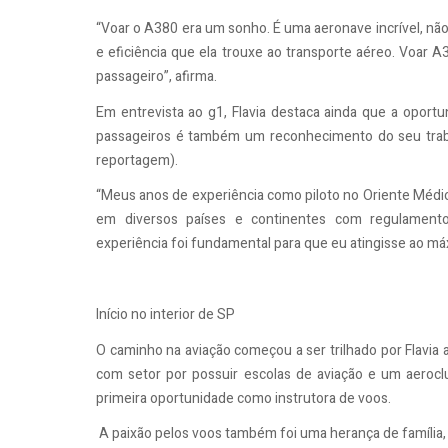
“Voar o A380 era um sonho. É uma aeronave incrível, nã
e eficiência que ela trouxe ao transporte aéreo. Voar A
passageiro”, afirma.
Em entrevista ao g1, Flavia destaca ainda que a oport
passageiros é também um reconhecimento do seu traba
reportagem).
“Meus anos de experiência como piloto no Oriente Méd
em diversos países e continentes com regulamento
experiência foi fundamental para que eu atingisse ao má
Início no interior de SP
O caminho na aviação começou a ser trilhado por Flavia ai
com setor por possuir escolas de aviação e um aeroclu
primeira oportunidade como instrutora de voos.
A paixão pelos voos também foi uma herança de família, 