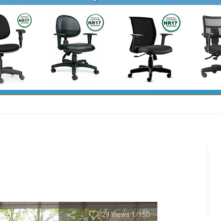
29
Views
1
/150
0