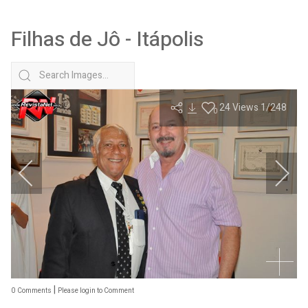
Filhas de Jô - Itápolis
24
Views
1
/248
0
|
0
Comments
Please login to Comment