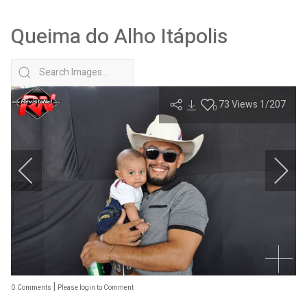
Queima do Alho Itápolis
73
Views
1
/207
0
|
0
Comments
Please login to Comment