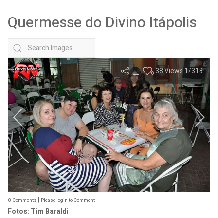
Quermesse do Divino Itápolis
38
Views
1
/318
0
|
0
Comments
Please login to Comment
Fotos: Tim Baraldi