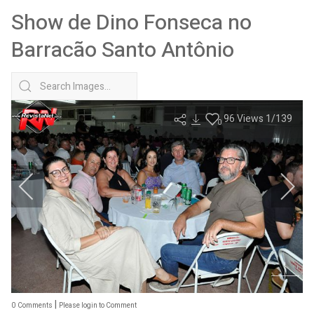
Show de Dino Fonseca no
Barracão Santo Antônio
96
Views
1
/139
0
|
0
Comments
Please login to Comment