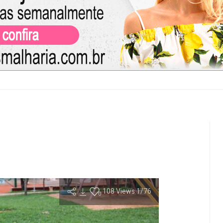
108
Views
1
/76
0