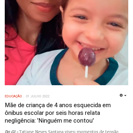
EDUCAÇÃO
01 JULHO 2022
EMP
Mãe de criança de 4 anos esquecida em
ônibus escolar por seis horas relata
negligência: 'Ninguém me contou'
Do G1 -
Tatiane Neves Santana viveu momentos de tensão