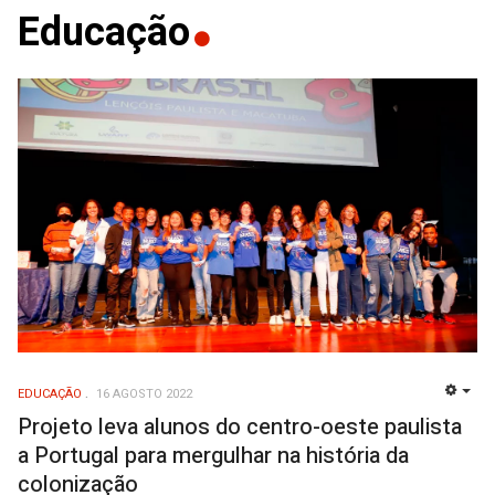
Educação
EDUCAÇÃO
16 AGOSTO 2022
EMP
Projeto leva alunos do centro-oeste paulista
a Portugal para mergulhar na história da
colonização