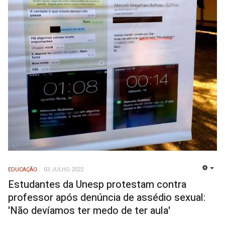
EDUCAÇÃO
03 JULHO 2022
EMP
Estudantes da Unesp protestam contra
professor após denúncia de assédio sexual:
'Não devíamos ter medo de ter aula'