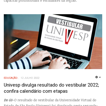
capacitar profissionais e estudantes da região.
EDUCAÇÃO
12 JULHO 2022
EMP
Univesp divulga resultado do vestibular 2022;
confira calendário com etapas
Do G1-
O resultado do vestibular da Universidade Virtual do
Estado de São Paulo (Univesp) foi divulgado nesta segunda-