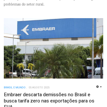
problemas do setor rural.
BRASIL E MUNDO
05 AGOSTO 2025
EMP
Embraer descarta demissões no Brasil e
busca tarifa zero nas exportações para os