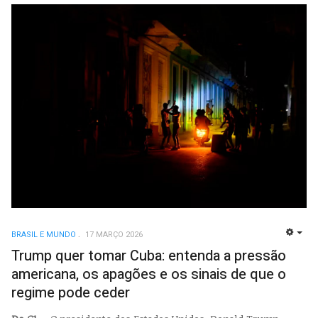
BRASIL E MUNDO
17 MARÇO 2026
EMP
Trump quer tomar Cuba: entenda a pressão
americana, os apagões e os sinais de que o
regime pode ceder