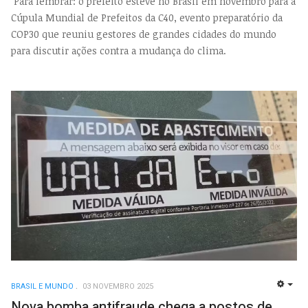
Para lembrar: o prefeito esteve no Brasil em novembro para a
Cúpula Mundial de Prefeitos da C40, evento preparatório da
COP30 que reuniu gestores de grandes cidades do mundo
para discutir ações contra a mudança do clima.
BRASIL E MUNDO
03 NOVEMBRO 2025
EMP
Nova bomba antifraude chega a postos de