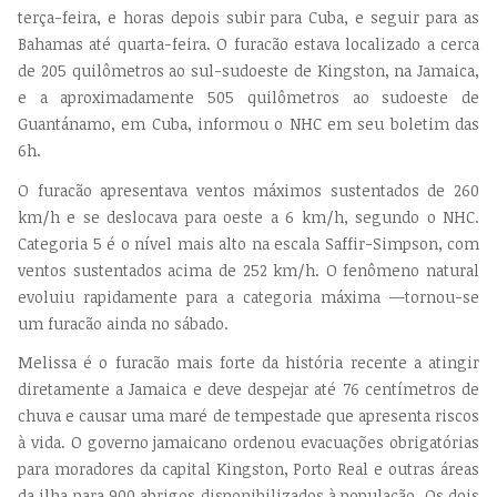
terça-feira, e horas depois subir para Cuba, e seguir para as
Bahamas até quarta-feira. O furacão estava localizado a cerca
de 205 quilômetros ao sul-sudoeste de Kingston, na Jamaica,
e a aproximadamente 505 quilômetros ao sudoeste de
Guantánamo, em Cuba, informou o NHC em seu boletim das
6h.
O furacão apresentava ventos máximos sustentados de 260
km/h e se deslocava para oeste a 6 km/h, segundo o NHC.
Categoria 5 é o nível mais alto na escala Saffir-Simpson, com
ventos sustentados acima de 252 km/h. O fenômeno natural
evoluiu rapidamente para a categoria máxima —tornou-se
um furacão ainda no sábado.
Melissa é o furacão mais forte da história recente a atingir
diretamente a Jamaica e deve despejar até 76 centímetros de
chuva e causar uma maré de tempestade que apresenta riscos
à vida. O governo jamaicano ordenou evacuações obrigatórias
para moradores da capital Kingston, Porto Real e outras áreas
da ilha para 900 abrigos disponibilizados à população. Os dois