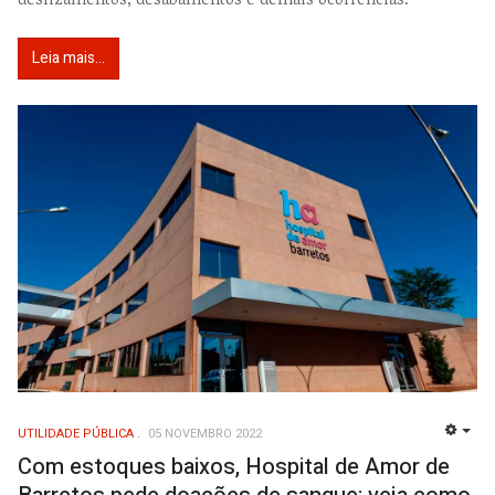
Leia mais...
UTILIDADE PÚBLICA
05 NOVEMBRO 2022
EMP
Com estoques baixos, Hospital de Amor de