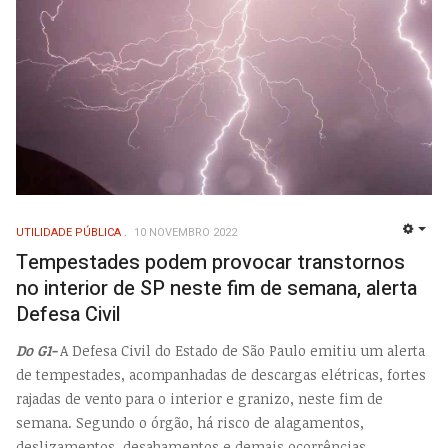
UTILIDADE PÚBLICA
10 NOVEMBRO 2022
EMP
Tempestades podem provocar transtornos
no interior de SP neste fim de semana, alerta
Defesa Civil
Do G1-
A Defesa Civil do Estado de São Paulo emitiu um alerta
de tempestades, acompanhadas de descargas elétricas, fortes
rajadas de vento para o interior e granizo, neste fim de
semana. Segundo o órgão, há risco de alagamentos,
deslizamentos, desabamentos e demais ocorrências.