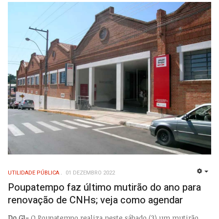
UTILIDADE PÚBLICA
01 DEZEMBRO 2022
EMP
Poupatempo faz último mutirão do ano para
renovação de CNHs; veja como agendar
Do G1-
O Poupatempo realiza neste sábado (3) um mutirão