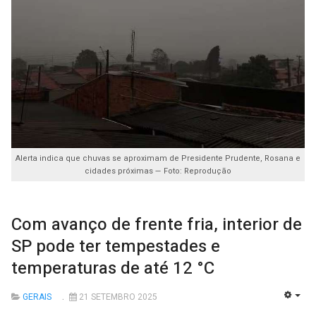
Alerta indica que chuvas se aproximam de Presidente Prudente, Rosana e
cidades próximas — Foto: Reprodução
Com avanço de frente fria, interior de
SP pode ter tempestades e
temperaturas de até 12 °C
GERAIS
21 SETEMBRO 2025
EMP