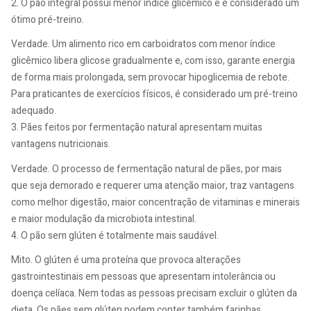
2. O pão integral possui menor índice glicêmico e é considerado um
ótimo pré-treino.
Verdade. Um alimento rico em carboidratos com menor índice
glicêmico libera glicose gradualmente e, com isso, garante energia
de forma mais prolongada, sem provocar hipoglicemia de rebote.
Para praticantes de exercícios físicos, é considerado um pré-treino
adequado.
3. Pães feitos por fermentação natural apresentam muitas
vantagens nutricionais.
Verdade. O processo de fermentação natural de pães, por mais
que seja demorado e requerer uma atenção maior, traz vantagens
como melhor digestão, maior concentração de vitaminas e minerais
e maior modulação da microbiota intestinal.
4. O pão sem glúten é totalmente mais saudável.
Mito. O glúten é uma proteína que provoca alterações
gastrointestinais em pessoas que apresentam intolerância ou
doença celíaca. Nem todas as pessoas precisam excluir o glúten da
dieta. Os pães sem glúten podem conter também farinhas