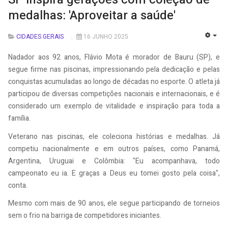
medalhas: 'Aproveitar a saúde'
CIDADES GERAIS
16 JUNHO 2025
EMP
Nadador aos 92 anos, Flávio Mota é morador de Bauru (SP), e
segue firme nas piscinas, impressionando pela dedicação e pelas
conquistas acumuladas ao longo de décadas no esporte. O atleta já
participou de diversas competições nacionais e internacionais, e é
considerado um exemplo de vitalidade e inspiração para toda a
família.
Veterano nas piscinas, ele coleciona histórias e medalhas. Já
competiu nacionalmente e em outros países, como Panamá,
Argentina, Uruguai e Colômbia: "Eu acompanhava, todo
campeonato eu ia. E graças a Deus eu tomei gosto pela coisa",
conta.
Mesmo com mais de 90 anos, ele segue participando de torneios
sem o frio na barriga de competidores iniciantes.