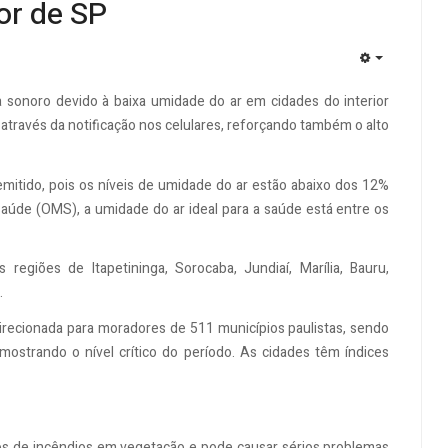
or de SP
EMPTY
a sonoro devido à baixa umidade do ar em cidades do interior
u através da notificação nos celulares, reforçando também o alto
 emitido, pois os níveis de umidade do ar estão abaixo dos 12%
aúde (OMS), a umidade do ar ideal para a saúde está entre os
egiões de Itapetininga, Sorocaba, Jundiaí, Marília, Bauru,
.
recionada para moradores de 511 municípios paulistas, sendo
ostrando o nível crítico do período. As cidades têm índices
cos de incêndios em vegetação e pode causar sérios problemas