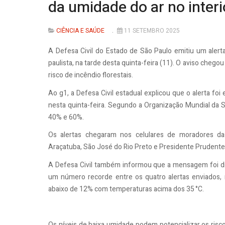
da umidade do ar no interi
CIÊNCIA E SAÚDE
11 SETEMBRO 2025
A Defesa Civil do Estado de São Paulo emitiu um alert
paulista, na tarde desta quinta-feira (11). O aviso chego
risco de incêndio florestais.
Ao g1, a Defesa Civil estadual explicou que o alerta foi
nesta quinta-feira. Segundo a Organização Mundial da S
40% e 60%.
Os alertas chegaram nos celulares de moradores das r
Araçatuba, São José do Rio Preto e Presidente Prudente
A Defesa Civil também informou que a mensagem foi di
um número recorde entre os quatro alertas enviados, m
abaixo de 12% com temperaturas acima dos 35 °C.
Os níveis de baixa umidade podem potencializar os ris