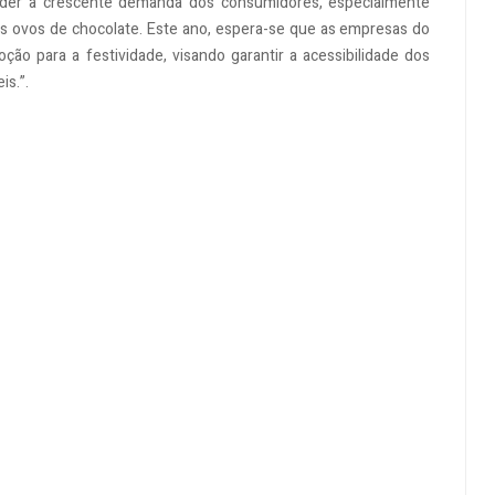
atender à crescente demanda dos consumidores, especialmente
is ovos de chocolate. Este ano, espera-se que as empresas do
ção para a festividade, visando garantir a acessibilidade dos
s.”.