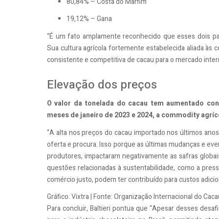
80,84% – Costa do Marfim
19,12% – Gana
“É um fato amplamente reconhecido que esses dois paí
Sua cultura agrícola fortemente estabelecida aliada às c
consistente e competitiva de cacau para o mercado internaci
Elevação dos preços
O valor da tonelada do cacau tem aumentado co
meses de janeiro de 2023 e 2024, a commodity agríc
“A alta nos preços do cacau importado nos últimos ano
oferta e procura. Isso porque as últimas mudanças e even
produtores, impactaram negativamente as safras globai
questões relacionadas à sustentabilidade, como a pressã
comércio justo, podem ter contribuído para custos adicion
Gráfico: Vixtra | Fonte: Organização Internacional do Caca
Para concluir, Baltieri pontua que “Apesar desses desa