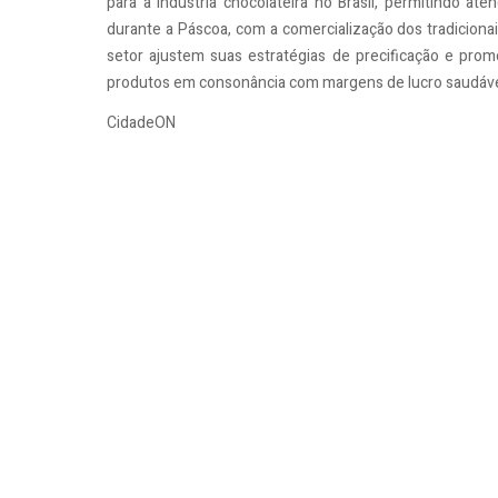
para a indústria chocolateira no Brasil, permitindo 
durante a Páscoa, com a comercialização dos tradiciona
setor ajustem suas estratégias de precificação e promo
produtos em consonância com margens de lucro saudávei
CidadeON