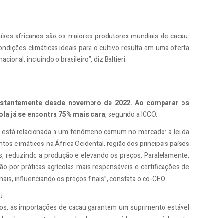
ses africanos são os maiores produtores mundiais de cacau.
ondições climáticas ideais para o cultivo resulta em uma oferta
onal, incluindo o brasileiro”, diz Baltieri.
nstantemente desde novembro de 2022. Ao comparar os
ola já se encontra 75% mais cara
, segundo a ICCO.
s está relacionada a um fenômeno comum no mercado: a lei da
tos climáticos na África Ocidental, região dos principais países
s, reduzindo a produção e elevando os preços. Paralelamente,
o por práticas agrícolas mais responsáveis e certificações de
ais, influenciando os preços finais”, constata o co-CEO.
u
fios, as importações de cacau garantem um suprimento estável