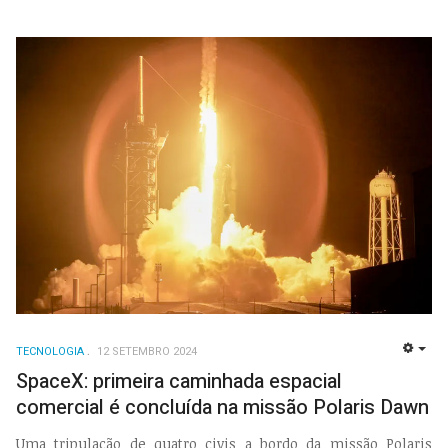
TECNOLOGIA
12 SETEMBRO 2024
EMP
SpaceX: primeira caminhada espacial
comercial é concluída na missão Polaris Dawn
Uma tripulação de quatro civis a bordo da missão Polaris