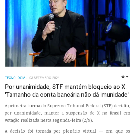
TECNOLOGIA
03 SETEMBRO 2024
EMP
Por unanimidade, STF mantém bloqueio ao X:
'Tamanho da conta bancária não dá imunidade'
A primeira turma do Supremo Tribunal Federal (STF) decidiu,
por unanimidade, manter a suspensão do X no Brasil em
votação realizada nesta segunda-feira (2/9).
A decisão foi tomada por plenário virtual — em que os