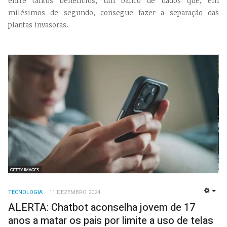
entre tantos benefícios, um banco de dados que, em
milésimos de segundo, consegue fazer a separação das
plantas invasoras.
TECNOLOGIA
11 DEZEMBRO 2024
EMP
ALERTA: Chatbot aconselha jovem de 17
anos a matar os pais por limite a uso de telas