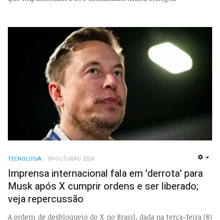
TECNOLOGIA
09 OUTUBRO 2024
EMP
Imprensa internacional fala em 'derrota' para
Musk após X cumprir ordens e ser liberado;
veja repercussão
A ordem de desbloqueio do X no Brasil, dada na terça-feira (8)