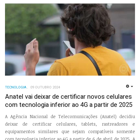
TECNOLOGIA
09 OUTUBRO 2024
EMP
Anatel vai deixar de certificar novos celulares
com tecnologia inferior ao 4G a partir de 2025
A Agência Nacional de Telecomunicações (Anatel) decidiu
deixar de certificar celulares, tablets, rastreadores e
equipamentos similares que sejam compatíveis somente
com tecnologia inferior ao 4G a partir de 6 de abril de 2025. A