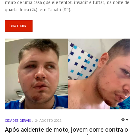
muro de uma casa que ele tentou invadir e furtar, na noite de
quarta-feira (24), em Tanabi (SP).
Leia mais...
CIDADES GERAIS
24 AGOSTO 2022
EMP
Após acidente de moto, jovem corre contra o