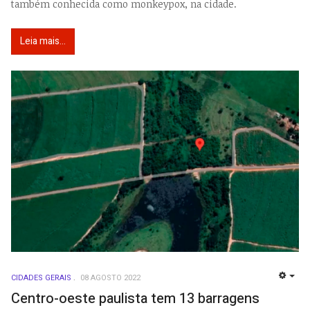
também conhecida como monkeypox, na cidade.
Leia mais...
CIDADES GERAIS
08 AGOSTO 2022
EMP
Centro-oeste paulista tem 13 barragens