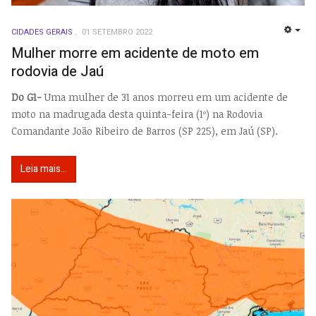
CIDADES GERAIS
01 SETEMBRO 2022
EMP
Mulher morre em acidente de moto em
rodovia de Jaú
Do G1-
Uma mulher de 31 anos morreu em um acidente de
moto na madrugada desta quinta-feira (1º) na Rodovia
Comandante João Ribeiro de Barros (SP 225), em Jaú (SP).
Leia mais...