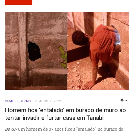
CIDADES GERAIS
25 AGOSTO 2022
EMP
Homem fica 'entalado' em buraco de muro ao
tentar invadir e furtar casa em Tanabi
Do G1-
Um homem de 37 anos ficou "entalado" no buraco do