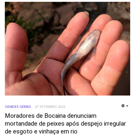
CIDADES GERAIS
07 SETEMBRO 2022
EMP
Moradores de Bocaina denunciam
mortandade de peixes após despejo irregular
de esgoto e vinhaça em rio