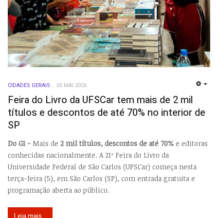
CIDADES GERAIS
05 MAI 2026
EMP
Feira do Livro da UFSCar tem mais de 2 mil
títulos e descontos de até 70% no interior de
SP
Do G1 -
Mais de
2 mil títulos, descontos de até 70%
e editoras
conhecidas nacionalmente. A 21ª Feira do Livro da
Universidade Federal de São Carlos (UFSCar) começa nesta
terça-feira (5), em São Carlos (SP), com entrada gratuita e
programação aberta ao público.
Leia mais...