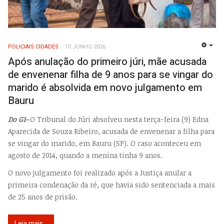
POLICIAIS CIDADES
10 JUNHO 2026
EMP
Após anulação do primeiro júri, mãe acusada
de envenenar filha de 9 anos para se vingar do
marido é absolvida em novo julgamento em
Bauru
Do G1-
O Tribunal do Júri absolveu nesta terça-feira (9) Edna
Aparecida de Souza Ribeiro, acusada de envenenar a filha para
se vingar do marido, em Bauru (SP). O caso aconteceu em
agosto de 2014, quando a menina tinha 9 anos.
O novo julgamento foi realizado após a Justiça anular a
primeira condenação da ré
, que havia sido sentenciada a mais
de 25 anos de prisão.
Leia mais...